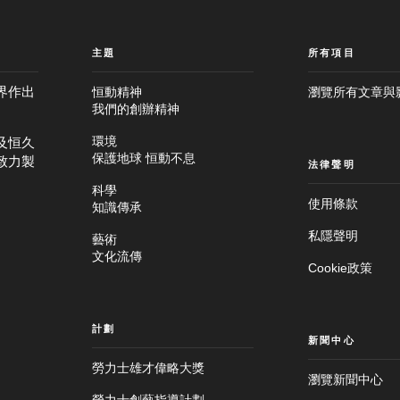
主題
所有項目
界作出
恒動精神
瀏覽所有文章與
我們的創辦精神
及恒久
環境
保護地球 恒動不息
致力製
法律聲明
科學
使用條款
知識傳承
私隱聲明
藝術
文化流傳
Cookie政策
計劃
新聞中心
勞力士雄才偉略大獎
瀏覽新聞中心
跳