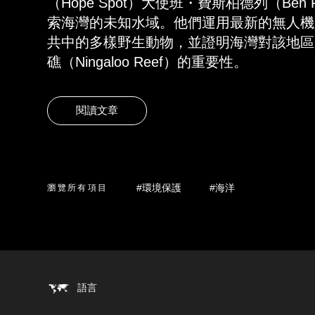
（Hope Spot）大使班・費斯柏德列（Ben Fi
索海灣的未知水域。他們運用最新的無人機
共中的多樣野生動物，並證明海灣對該地區
礁（Ningaloo Reef）的重要性。
閱讀文章
#環境保護
#海洋
瀏覽所有項目
語言