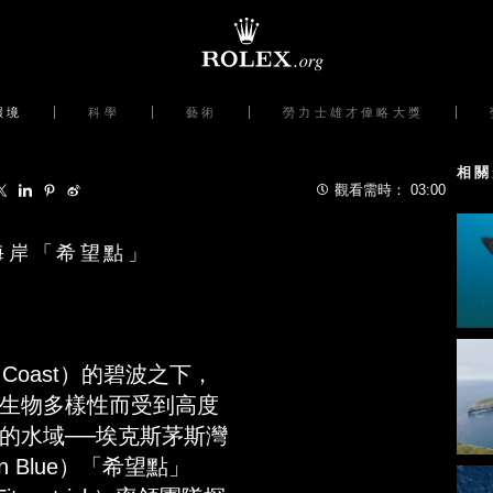
環境
科學
藝術
勞力士雄才偉略大獎
相關
觀看需時：
03:00
海岸「希望點」
 Coast）的碧波之下，
生物多樣性而受到高度
的水域──埃克斯茅斯灣
on Blue）「希望點」