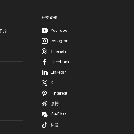
社交媒體
YouTube
影片
Instagram
Threads
Facebook
LinkedIn
X
Pinterest
微博
WeChat
抖音