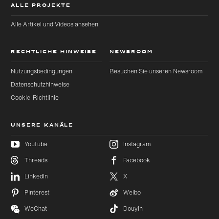
ALLE PROJEKTE
Alle Artikel und Videos ansehen
RECHTLICHE HINWEISE
NEWSROOM
Nutzungsbedingungen
Besuchen Sie unseren Newsroom
Datenschutzhinweise
Cookie-Richtlinie
UNSERE KANÄLE
YouTube
Instagram
Threads
Facebook
Zu
Zu
LinkedIn
X
Hauptinhalt
Footer
wechseln
wechseln
Pinterest
Weibo
WeChat
Douyin