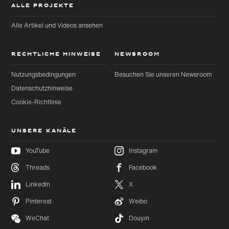
ALLE PROJEKTE
Alle Artikel und Videos ansehen
RECHTLICHE HINWEISE
NEWSROOM
Nutzungsbedingungen
Besuchen Sie unseren Newsroom
Datenschutzhinweise
Cookie-Richtlinie
UNSERE KANÄLE
YouTube
Instagram
Threads
Facebook
Zu
Zu
LinkedIn
X
Hauptinhalt
Footer
wechseln
wechseln
Pinterest
Weibo
WeChat
Douyin