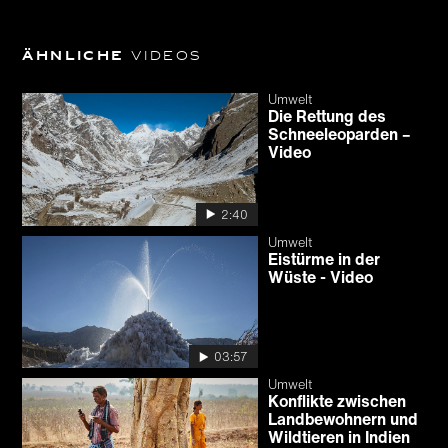
Ähnliche
Videos
Umwelt
Die Rettung des
Schnee­leoparden –
Video
2:40
Umwelt
Eistürme in der
Wüste - Video
03:57
Umwelt
Konflikte zwischen
Landbewohnern und
Wildtieren in Indien