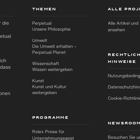
THEMEN
ALLE PRO
 die
Perpetual
Alle Artikel und
Unsere Philosophie
ansehen
etual
Umwelt
Die Umwelt erhalten –
Perpetual Planet
RECHTLIC
ich
HINWEISE
Wissenschaft
 dass
Wissen weitergeben
Nutzungsbedin
Kunst
Kunst und Kultur
Datenschutzhin
weitergeben
ionen
Cookie-Richtlini
PROGRAMME
NEWSROO
Rolex Preise für
Besuchen Sie u
Unternehmungsgeist