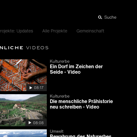
Suche
rojekte: Updates
Alle Projekte
Gemeinschaft
nliche
Videos
Kulturerbe
Ein Dorf im Zeichen der
Seide - Video
08:17
Kulturerbe
Die menschliche Prähistorie
neu schreiben - Video
08:08
Umwelt
Bewahrung des Naturerbes