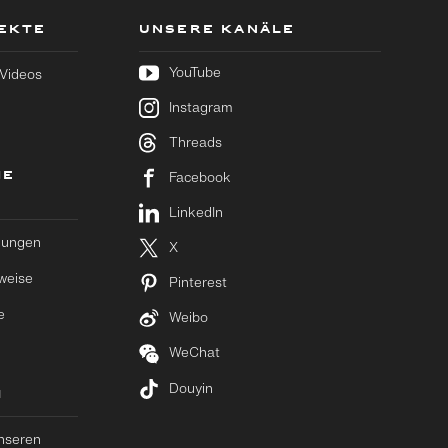
JEKTE
UNSERE KANÄLE
YouTube
 Videos
Instagram
Threads
HE
Facebook
LinkedIn
gungen
X
weise
Pinterest
e
Weibo
WeChat
Douyin
M
nseren