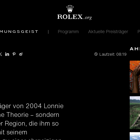
Programm
Aktuelle Preisträger
P
hmungsgeist
Äh
Laufzeit:
08:19
räger von 2004 Lonnie
ne Theorie – sondern
r Region, die ihm so
it seinem