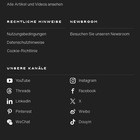
Alle Artikel und Videos ansehen
RECHTLICHE HINWEISE
NEWSROOM
Nutzungsbedingungen
Besuchen Sie unseren Newsroom
Datenschutzhinweise
Cookie-Richtlinie
UNSERE KANÄLE
YouTube
Instagram
Threads
Facebook
LinkedIn
X
Pinterest
Weibo
Zu
Zu
Hauptinhalt
Footer
wechseln
wechseln
WeChat
Douyin