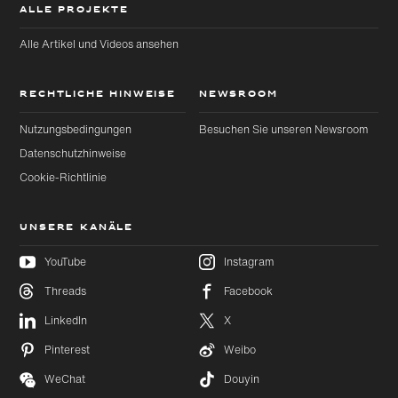
ALLE PROJEKTE
Alle Artikel und Videos ansehen
RECHTLICHE HINWEISE
NEWSROOM
Nutzungsbedingungen
Besuchen Sie unseren Newsroom
Datenschutzhinweise
Cookie-Richtlinie
UNSERE KANÄLE
YouTube
Instagram
Threads
Facebook
Zu
Zu
LinkedIn
X
Hauptinhalt
Footer
wechseln
wechseln
Pinterest
Weibo
WeChat
Douyin