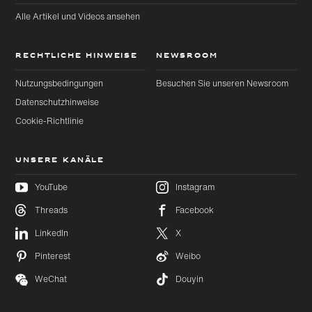
Alle Artikel und Videos ansehen
RECHTLICHE HINWEISE
NEWSROOM
Nutzungsbedingungen
Besuchen Sie unseren Newsroom
Datenschutzhinweise
Cookie-Richtlinie
UNSERE KANÄLE
YouTube
Instagram
Threads
Facebook
Zu
Zu
LinkedIn
X
Hauptinhalt
Footer
wechseln
wechseln
Pinterest
Weibo
WeChat
Douyin