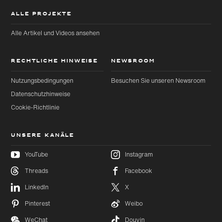
ALLE PROJEKTE
Alle Artikel und Videos ansehen
RECHTLICHE HINWEISE
NEWSROOM
Nutzungsbedingungen
Besuchen Sie unseren Newsroom
Datenschutzhinweise
Cookie-Richtlinie
UNSERE KANÄLE
YouTube
Instagram
Threads
Facebook
Zu
Zu
Hauptinhalt
Footer
LinkedIn
X
wechseln
wechseln
Pinterest
Weibo
WeChat
Douyin