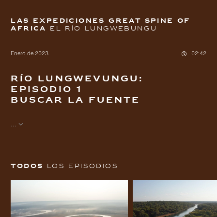
LAS EXPEDICIONES GREAT SPINE OF
AFRICA
El río Lungwebungu
Enero de 2023
02:42
Río Lungwevungu:
Episodio 1
Buscar la fuente
...
Todos
los episodios
Ir
Ir
directamente
directamente
al contenido
al pie de
principal
página