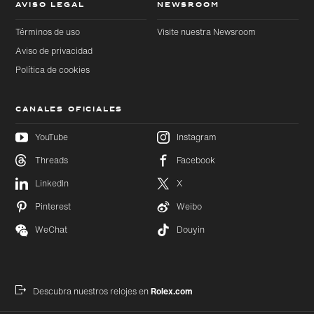
AVISO LEGAL
NEWSROOM
Términos de uso
Visite nuestra Newsroom
Aviso de privacidad
Política de cookies
CANALES OFICIALES
YouTube
Instagram
Threads
Facebook
Ir
Ir
LinkedIn
X
directamente
directamente
al contenido
al pie de
Pinterest
Weibo
principal
página
WeChat
Douyin
Descubra nuestros relojes en
Rolex.com