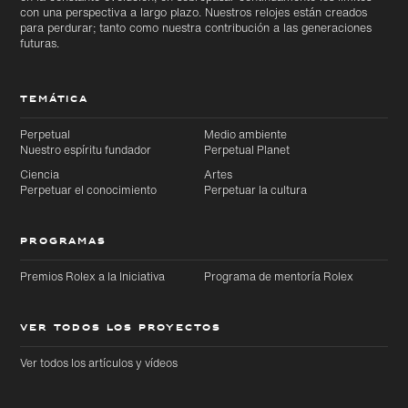
con una perspectiva a largo plazo. Nuestros relojes están creados
para perdurar; tanto como nuestra contribución a las generaciones
futuras.
TEMÁTICA
Perpetual
Medio ambiente
Nuestro espíritu fundador
Perpetual Planet
Ciencia
Artes
Perpetuar el conocimiento
Perpetuar la cultura
PROGRAMAS
Premios Rolex a la Iniciativa
Programa de mentoría Rolex
VER TODOS LOS PROYECTOS
Ver todos los artículos y vídeos