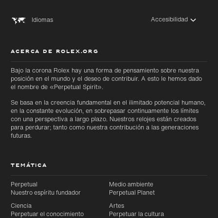
Accesibilidad
Idiomas
ACERCA DE ROLEX.ORG
Bajo la corona Rolex hay una forma de pensamiento sobre nuestra
posición en el mundo y el deseo de contribuir. A esto le hemos dado
el nombre de «Perpetual Spirit».
Se basa en la creencia fundamental en el ilimitado potencial humano,
en la constante evolución, en sobrepasar continuamente los límites
con una perspectiva a largo plazo. Nuestros relojes están creados
para perdurar; tanto como nuestra contribución a las generaciones
futuras.
TEMÁTICA
Perpetual
Medio ambiente
Nuestro espíritu fundador
Perpetual Planet
Ciencia
Artes
Perpetuar el conocimiento
Perpetuar la cultura