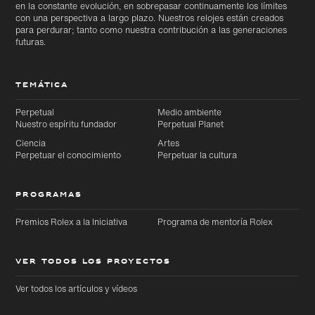
en la constante evolución, en sobrepasar continuamente los límites
con una perspectiva a largo plazo. Nuestros relojes están creados
para perdurar; tanto como nuestra contribución a las generaciones
futuras.
TEMÁTICA
Perpetual
Medio ambiente
Nuestro espíritu fundador
Perpetual Planet
Ciencia
Artes
Perpetuar el conocimiento
Perpetuar la cultura
PROGRAMAS
Premios Rolex a la Iniciativa
Programa de mentoría Rolex
VER TODOS LOS PROYECTOS
Ver todos los artículos y vídeos