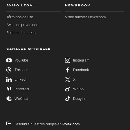
AVISO LEGAL
NEWSROOM
Términos de uso
Visite nuestra Newsroom
Aviso de privacidad
Política de cookies
CANALES OFICIALES
YouTube
Instagram
Threads
Facebook
Ir
Ir
LinkedIn
X
directamente
directamente
al contenido
al pie de
principal
página
Pinterest
Weibo
WeChat
Douyin
Descubra nuestros relojes en
Rolex.com