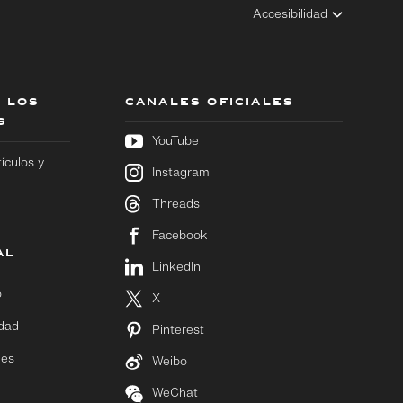
Accesibilidad
 LOS
CANALES OFICIALES
S
YouTube
tículos y
Instagram
Threads
Facebook
AL
LinkedIn
o
X
idad
Pinterest
ies
Weibo
WeChat