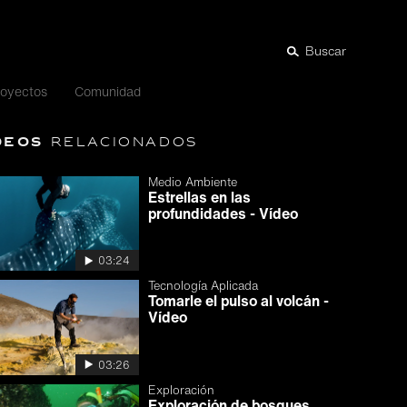
Buscar
royectos
Comunidad
deos
relacionados
Medio Ambiente
Estrellas en las
profundidades - Vídeo
03:24
Tecnología Aplicada
Tomarle el pulso al volcán -
Vídeo
03:26
Exploración
Exploración de bosques