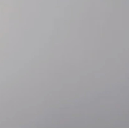
Ir
Ir
directamente
directamente
al contenido
al pie de
principal
página