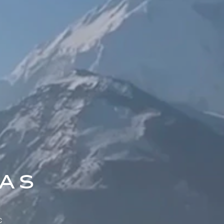
ias
c