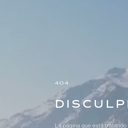
404
Disculp
La página que está tratando d