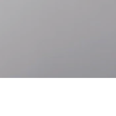
Ir
Ir
directamente
directamente
al contenido
al pie de
principal
página
Accesibilidad
Idiomas
ACERCA DE ROLEX.ORG
Bajo la corona Rolex hay una forma de pensamiento sobre nuestra