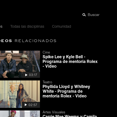
Buscar
es
Todas las disciplinas
Comunidad
deos
relacionados
Cine
Spike Lee y Kyle Bell -
Programa de mentoría Rolex
- Vídeo
03:17
Teatro
Phyllida Lloyd y Whitney
White - Programa de
mentoría Rolex - Vídeo
02:57
Artes Visuales
Carrie Mae Weems y Camila