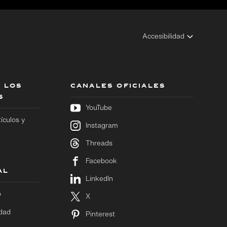
Accesibilidad
 LOS
CANALES OFICIALES
S
YouTube
tículos y
Instagram
Threads
Facebook
AL
LinkedIn
o
X
idad
Pinterest