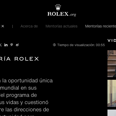
Acerca de
Mentorías actuales
Mentorías recient
ex
Ví
Tiempo de visualización:
00:55
ría Rolex
n la oportunidad única
 mundial en sus
del programa de
us vidas y cuestionó
e las direcciones de