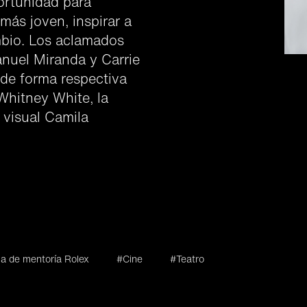
ortunidad para
más joven, inspirar a
ambio. Los aclamados
anuel Miranda y Carrie
e forma respectiva
 Whitney White, la
 visual Camila
a de mentoría Rolex
#Cine
#Teatro