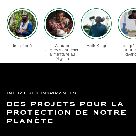
Inza Koné
Assurer
Beth Koigi
Le « pè
l’approvisionnement
tortu
alimentaire au
d’Afr
Nigéria
Initiatives inspirantes
Des projets pour la
protection de notre
planète