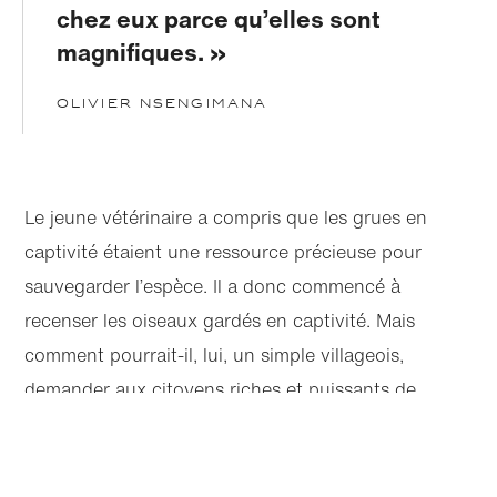
chez eux parce qu’elles sont
magnifiques.
Olivier Nsengimana
Le jeune vétérinaire a compris que les grues en
captivité étaient une ressource précieuse pour
sauvegarder l’espèce. Il a donc commencé à
recenser les oiseaux gardés en captivité. Mais
comment pourrait-il, lui, un simple villageois,
demander aux citoyens riches et puissants de
relâcher ces oiseaux dans la nature ?
Articles
Suivant
Partager cette page
« J’ai réalisé que je pouvais utiliser un argument