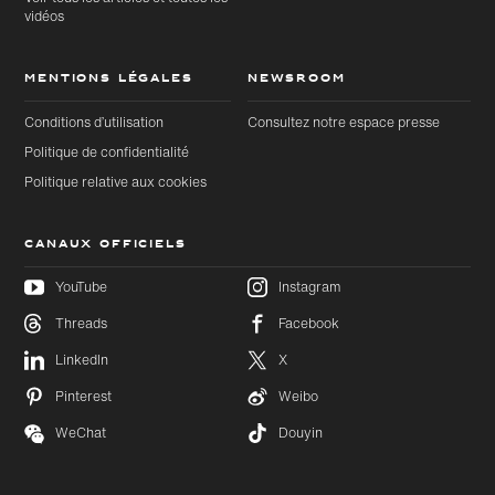
vidéos
MENTIONS LÉGALES
NEWSROOM
Conditions d’utilisation
Consultez notre espace presse
Politique de confidentialité
Politique relative aux cookies
CANAUX OFFICIELS
YouTube
Instagram
Threads
Facebook
Accéder
Accéder
au
LinkedIn
X
au bas
contenu
de page
principal
Pinterest
Weibo
WeChat
Douyin