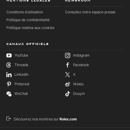
MENTIONS LÉGALES
NEWSROOM
Conditions d’utilisation
Consultez notre espace presse
Politique de confidentialité
Politique relative aux cookies
CANAUX OFFICIELS
YouTube
Instagram
Threads
Facebook
Accéder
Accéder
LinkedIn
X
au
au bas
contenu
de page
Pinterest
Weibo
principal
WeChat
Douyin
Découvrez nos montres sur
Rolex.com