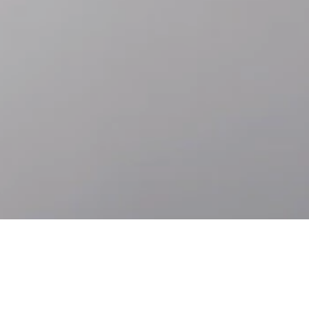
Accéder
Accéder
au
au bas
contenu
de page
principal
Accessibilité
Langues
À PROPOS DE ROLEX.ORG