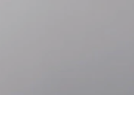
Accéder
Accéder
au
au bas
contenu
de page
principal
Accessibilité
Langues
À PROPOS DE ROLEX.ORG