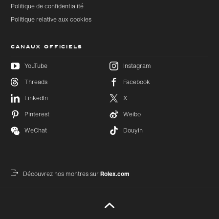
Politique de confidentialité
Politique relative aux cookies
CANAUX OFFICIELS
YouTube
Instagram
Threads
Facebook
Accéder
LinkedIn
X
Accéder
au
au bas
contenu
de page
Pinterest
Weibo
principal
WeChat
Douyin
Découvrez nos montres sur
Rolex.com