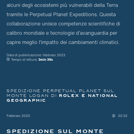
alcuni degli ecosistemi più vulnerabili della Terra
tramite le Perpetual Planet Expeditions. Questa
collaborazione unisce competenze scientifiche di
calibro mondiale e tecnologie d’avanguardia per
capire meglio l’impatto dei cambiamenti climatici.
Data di pubblicazione:
febbraio 2023
Tempo di lettura:
3min 39s
Spedizione Perpetual Planet sul
monte Logan di
Rolex e National
Passa al
Passa
Geographic
contenuto
al
principale
footer
Febbraio 2023
02:32
Spedizione sul monte