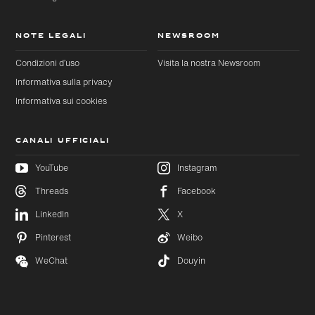
NOTE LEGALI
NEWSROOM
Condizioni d’uso
Visita la nostra Newsroom
Informativa sulla privacy
Informativa sui cookies
CANALI UFFICIALI
YouTube
Instagram
Threads
Facebook
Passa al
Passa
LinkedIn
X
contenuto
al
principale
footer
Pinterest
Weibo
WeChat
Douyin