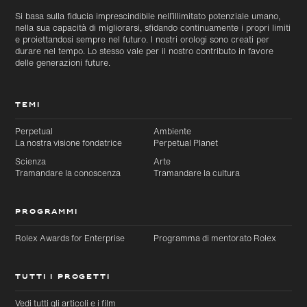
Si basa sulla fiducia imprescindibile nell’illimitato potenziale umano,
nella sua capacità di migliorarsi, sfidando continuamente i propri limiti
e proiettandosi sempre nel futuro. I nostri orologi sono creati per
durare nel tempo. Lo stesso vale per il nostro contributo in favore
delle generazioni future.
TEMI
Perpetual
Ambiente
La nostra visione fondatrice
Perpetual Planet
Scienza
Arte
Tramandare la conoscenza
Tramandare la cultura
PROGRAMMI
Rolex Awards for Enterprise
Programma di mentorato Rolex
TUTTI I PROGETTI
Vedi tutti gli articoli e i film