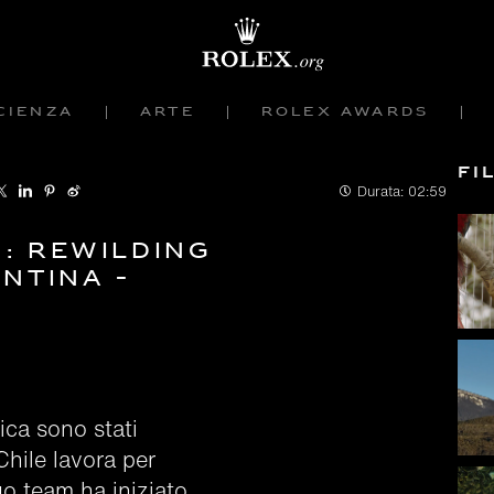
cienza
Arte
Rolex Awards
Fi
Durata:
02:59
: Rewilding
ntina -
ica sono stati
Chile lavora per
uo team ha iniziato