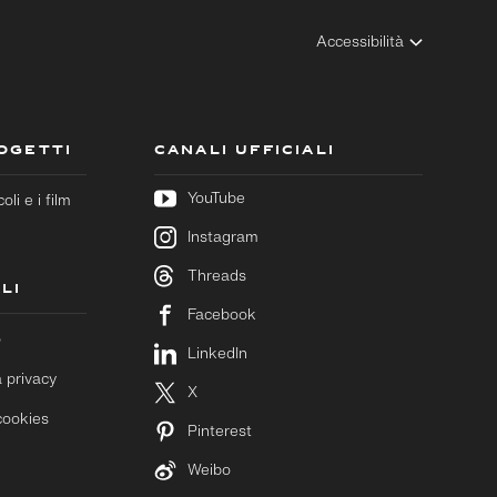
Accessibilità
ROGETTI
CANALI UFFICIALI
YouTube
coli e i film
Instagram
Threads
LI
Facebook
o
LinkedIn
a privacy
X
cookies
Pinterest
Weibo