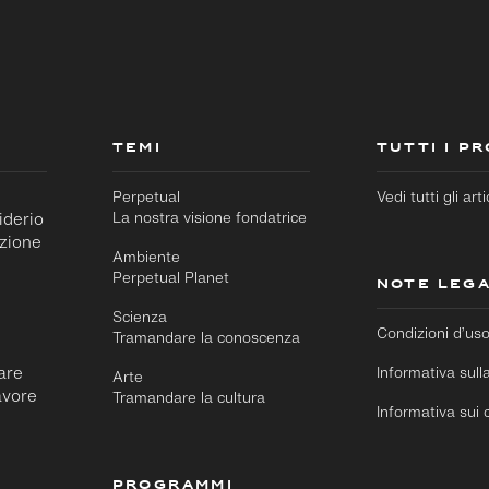
TEMI
TUTTI I P
Perpetual
Vedi tutti gli arti
iderio
La nostra visione fondatrice
azione
Ambiente
Perpetual Planet
NOTE LEGA
Scienza
Condizioni d’us
Tramandare la conoscenza
rare
Informativa sull
Arte
avore
Tramandare la cultura
Informativa sui 
PROGRAMMI