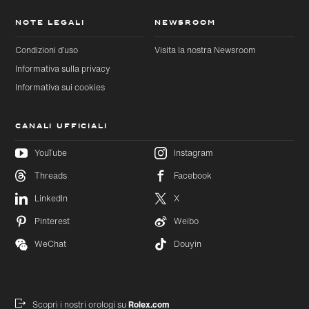
NOTE LEGALI
NEWSROOM
Condizioni d’uso
Visita la nostra Newsroom
Informativa sulla privacy
Informativa sui cookies
CANALI UFFICIALI
YouTube
Instagram
Threads
Facebook
Passa al
Passa
LinkedIn
X
contenuto
al
principale
footer
Pinterest
Weibo
WeChat
Douyin
Scopri i nostri orologi su
Rolex.com