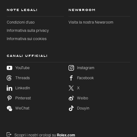
NOTE LEGALI
NEWSROOM
Condizioni d’uso
Visita la nostra Newsroom
Informativa sulla privacy
Informativa sui cookies
CANALI UFFICIALI
YouTube
Instagram
Threads
Facebook
Passa al
Passa
LinkedIn
X
contenuto
al
principale
footer
Pinterest
Weibo
WeChat
Douyin
Scopri i nostri orologi su
Rolex.com