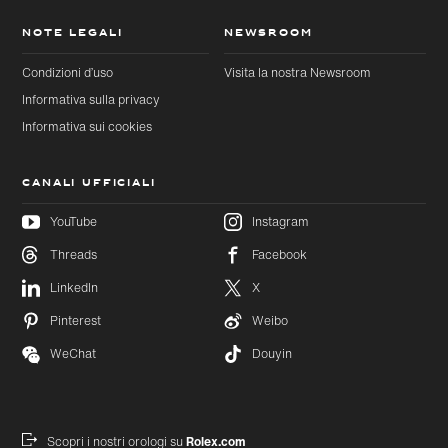
NOTE LEGALI
NEWSROOM
Condizioni d’uso
Visita la nostra Newsroom
Informativa sulla privacy
Informativa sui cookies
CANALI UFFICIALI
YouTube
Instagram
Threads
Facebook
Passa al
Passa
LinkedIn
X
contenuto
al
principale
footer
Pinterest
Weibo
WeChat
Douyin
Scopri i nostri orologi su
Rolex.com