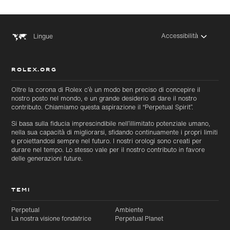
Accessibilità
Lingue
ROLEX.ORG
Oltre la corona di Rolex c’è un modo ben preciso di concepire il
nostro posto nel mondo, e un grande desiderio di dare il nostro
contributo. Chiamiamo questa aspirazione il “Perpetual Spirit”.
Si basa sulla fiducia imprescindibile nell’illimitato potenziale umano,
nella sua capacità di migliorarsi, sfidando continuamente i propri limiti
e proiettandosi sempre nel futuro. I nostri orologi sono creati per
durare nel tempo. Lo stesso vale per il nostro contributo in favore
delle generazioni future.
TEMI
Perpetual
Ambiente
La nostra visione fondatrice
Perpetual Planet