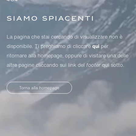
404
Siamo spiacenti
La pagina che stai cercando di visualizzare non è
disponibile. Ti preghiamo di cliccare
qui
per
ritornare alla homepage, oppure di visitare una delle
altre pagine cliccando sui link del
footer
qui sotto.
Torna alla homepage