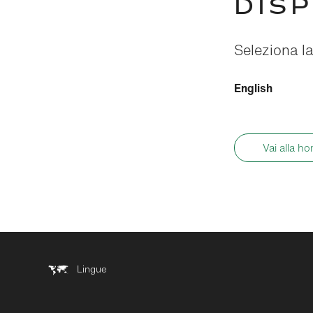
DISP
Seleziona la
English
Vai alla h
Lingue