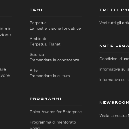
TEMI
TUTTI I P
Perpetual
Vedi tutti gli arti
iderio
La nostra visione fondatrice
azione
Ambiente
Perpetual Planet
NOTE LEGA
Scienza
Condizioni d’us
Tramandare la conoscenza
rare
Informativa sull
Arte
avore
Tramandare la cultura
Informativa sui 
Passa al
Passa
contenuto
al
principale
footer
PROGRAMMI
NEWSROO
Rolex Awards for Enterprise
Visita la nostr
Programma di mentorato
Rolex