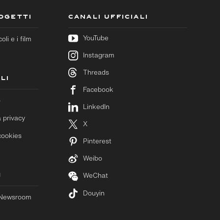
ROGETTI
CANALI UFFICIALI
YouTube
coli e i film
Instagram
Threads
LI
Facebook
o
LinkedIn
a privacy
X
cookies
Pinterest
Weibo
M
WeChat
Douyin
a Newsroom