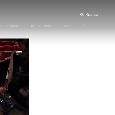
Ricerca
orati recenti
Tutte le discipline
La comunità