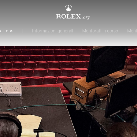
Informazioni generali
Mentorati in corso
Ment
olex