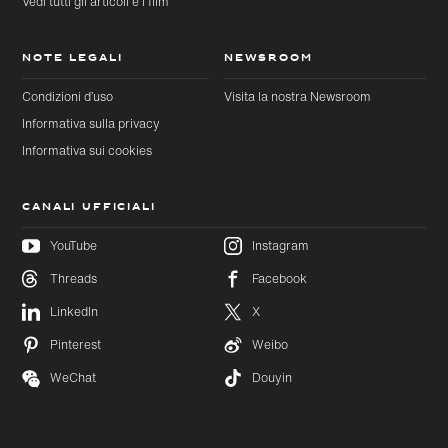
Vedi tutti gli articoli e i film
NOTE LEGALI
NEWSROOM
Condizioni d’uso
Visita la nostra Newsroom
Informativa sulla privacy
Informativa sui cookies
CANALI UFFICIALI
YouTube
Instagram
Threads
Facebook
Passa al
Passa
LinkedIn
X
contenuto
al
principale
footer
Pinterest
Weibo
WeChat
Douyin