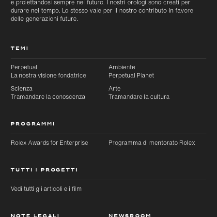
e proiettandosi sempre nel futuro. I nostri orologi sono creati per
durare nel tempo. Lo stesso vale per il nostro contributo in favore
delle generazioni future.
TEMI
Perpetual
Ambiente
La nostra visione fondatrice
Perpetual Planet
Scienza
Arte
Tramandare la conoscenza
Tramandare la cultura
PROGRAMMI
Rolex Awards for Enterprise
Programma di mentorato Rolex
TUTTI I PROGETTI
Vedi tutti gli articoli e i film
NOTE LEGALI
NEWSROOM