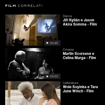
Film
correlati
Danza
Jiří Kylián e Jason
Akira Somma - Film
04:46
Cinema
Martin Scorsese e
Celina Murga - Film
04:50
Letteratura
Wole Soyinka e Tara
June Winch - Film