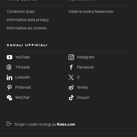
Condizioni d’uso
Visita la nostra Newsroom
Informativa sulla privacy
Informativa sui cookies
CANALI UFFICIALI
YouTube
Instagram
Threads
Facebook
Passa al
Passa
LinkedIn
X
contenuto
al
principale
footer
Pinterest
Weibo
WeChat
Douyin
Scopri i nostri orologi su
Rolex.com