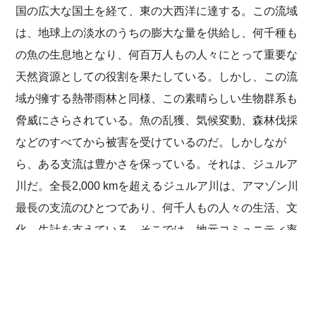
国の広大な国土を経て、東の大西洋に達する。この流域
は、地球上の淡水のうちの膨大な量を供給し、何千種も
の魚の生息地となり、何百万人もの人々にとって重要な
天然資源としての役割を果たしている。しかし、この流
域が擁する熱帯雨林と同様、この素晴らしい生物群系も
脅威にさらされている。魚の乱獲、気候変動、森林伐採
などのすべてから被害を受けているのだ。しかしなが
ら、ある支流は豊かさを保っている。それは、ジュルア
川だ。全長2,000 kmを超えるジュルア川は、アマゾン川
最長の支流のひとつであり、何千人もの人々の生活、文
化、生計を支えている。そこでは、地元コミュニティ率
いる有力な草の根組織が川の監視員としての役割を果た
記事
次へ
このページをシェアする
してきており、貴重な野生生物の個体数の回復と保護に
取り組んでいる。