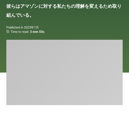
彼らはアマゾンに対する私たちの理解を変えるため取り
組んでいる。
Published in
2023年7月
Time to read:
3 min 03s
メ
フ
イ
ッ
ン
タ
画
ー
面
へ
へ
進
進
む
む