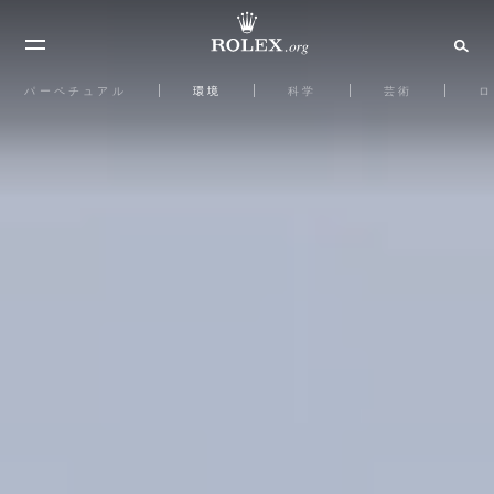
パーペチュアル
環境
科学
芸術
ロ