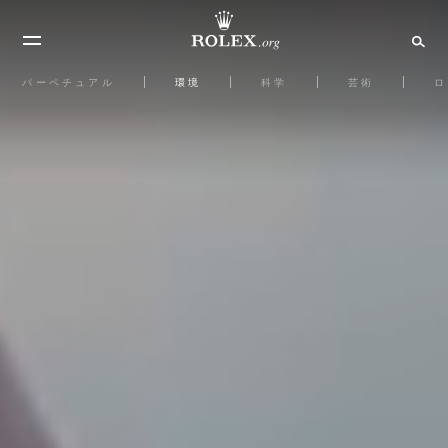
パーペチュアル
環境
科学
芸術
ロ