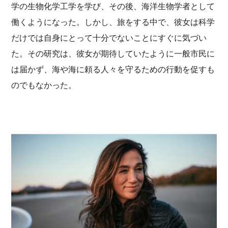
学の生物化学工学を学び、その後、海洋生物学者として
働くようになった。しかし、旅をする中で、彼女は科学
だけでは自身にとって十分でないことにすぐに気づい
た。その研究は、彼女が期待していたように一般市民に
メ
フ
イ
ッ
は届かず、海や海に頼る人々を守るための行動を促すも
ン
タ
画
ー
のでもなかった。
面
へ
へ
進
進
む
む