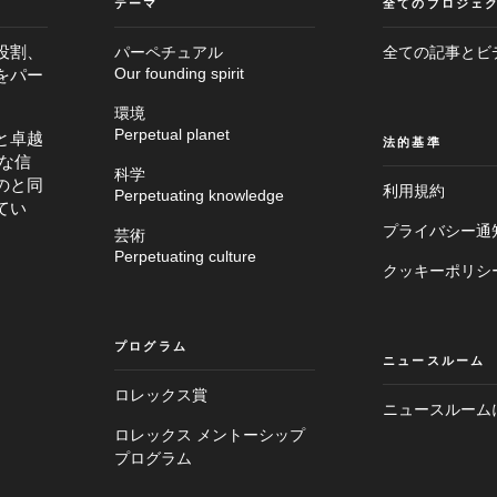
テーマ
全てのプロジェ
役割、
パーペチュアル
全ての記事とビ
をパー
Our founding spirit
環境
Perpetual planet
と卓越
法的基準
な信
科学
のと同
利用規約
Perpetuating knowledge
てい
プライバシー通
芸術
Perpetuating culture
クッキーポリシ
プログラム
ニュースルーム
ロレックス賞
ニュースルーム
メ
ロレックス メントーシップ
フ
イ
プログラム
ッ
ン
タ
画