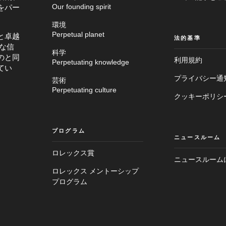
をパー
Our founding spirit
環境
Perpetual planet
と卓越
法的基準
な信
科学
のと同
利用規約
Perpetuating knowledge
てい
プライバシー通
芸術
Perpetuating culture
クッキーポリシ
プログラム
ニュースルーム
ロレックス賞
ニュースルーム
ロレックス メントーシップ
メ
フ
イ
プログラム
ッ
ン
タ
画
ー
面
へ
へ
進
進