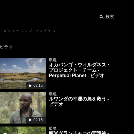
検索
ス メントーシップ プログラム
ビデオ
環境
オカバンゴ・ウィルダネス・
プロジェクト・チーム -
Perpetual Planet - ビデオ
02:15
環境
ルワンダの幸運の鳥を救う -
ビデオ
02:15
環境
南米グランチャコの守護神 -