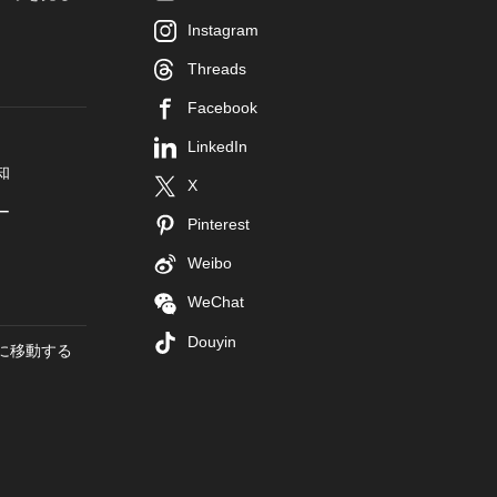
Instagram
Threads
Facebook
LinkedIn
知
X
ー
Pinterest
Weibo
WeChat
Douyin
に移動する