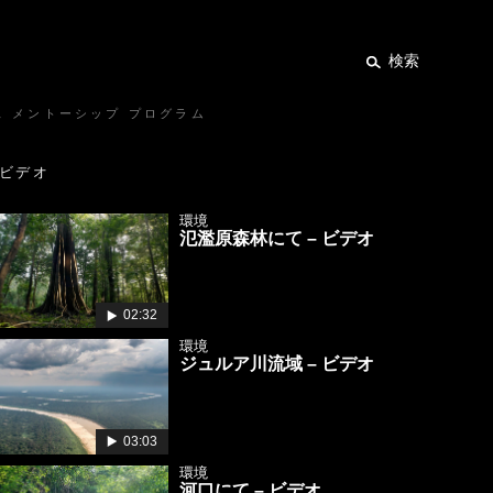
検索
ス メントーシップ プログラム
ビデオ
環境
氾濫原森林にて – ビデオ
02:32
環境
ジュルア川流域 – ビデオ
03:03
環境
河口にて – ビデオ