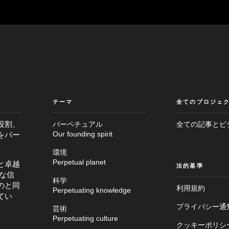
テーマ
全てのプロジェ
役割、
パーペチュアル
全ての記事とビ
をパー
Our founding spirit
環境
Perpetual planet
と卓越
法的基準
な信
科学
のと同
利用規約
Perpetuating knowledge
てい
プライバシー通
芸術
Perpetuating culture
クッキーポリシ