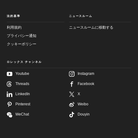
法的基準
ニュースルーム
利用規約
ニュースルームに移動する
プライバシー通知
クッキーポリシー
ロレックス チャンネル
Youtube
Instagram
メ
フ
Threads
Facebook
イ
ッ
ン
タ
LinkedIn
X
画
ー
面
へ
へ
Pinterest
Weibo
進
進
む
む
WeChat
Douyin