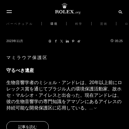
パーペチュアル
環境
科学
芸術
ロ
2023年11月
05:25
マミラウア保護区
守るべき遺産
生物音響学者のミシェル・アンドレは、20年以上前にロ
レックス賞を通じてブラジル人の環境保護活動家、故ホ
セ・マルシオ・アイレスと出会った。現在アンドレは、
彼の生物音響学の専門知識をアマゾンにあるアイレスの
持続可能な開発保護区に応用している。
...
記事を読む