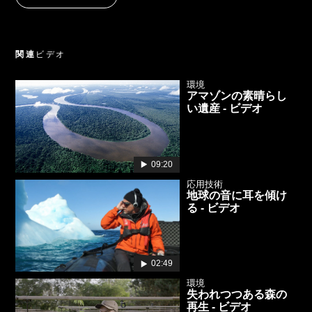
関連
ビデオ
環境
アマゾンの素晴らし
い遺産 - ビデオ
09:20
応用技術
地球の音に耳を傾け
る - ビデオ
02:49
環境
失われつつある森の
再生 - ビデオ