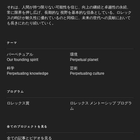
それは、人間が持つ限りない可能性を信じ、向上の継続と卓越性の永続、
常に限界を押し広げ、長期的な 視野を基本的な信条としている。ロレック
スの時計が耐久性に優れているのと同様に、未来の世代への貢献において
も長きにわたり続いていく。
テーマ
パーペチュアル
環境
Our founding spirit
Perpetual planet
科学
芸術
Perpetuating knowledge
Perpetuating culture
プログラム
ロレックス賞
ロレックス メントーシップ プログラ
ム
全てのプロジェクトを見る
全ての記事とビデオを見る