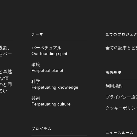
テーマ
全てのプロジェ
役割、
パーペチュアル
全ての記事とビ
をパー
Our founding spirit
環境
Perpetual planet
と卓越
法的基準
な信
科学
のと同
利用規約
Perpetuating knowledge
てい
プライバシー通
芸術
Perpetuating culture
クッキーポリシ
プログラム
ニュースルーム