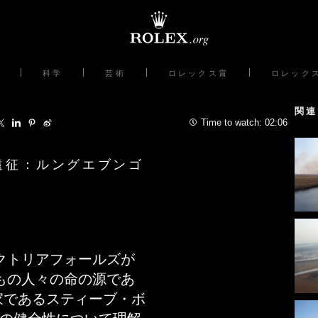
科学
芸術
ロレックス賞
ロレック
関連
Time to watch:
02:06
遠征：ルングエブンゴ
クトリアフォールズが
もの人々の命の源であ
家であるスティーブ・ボ