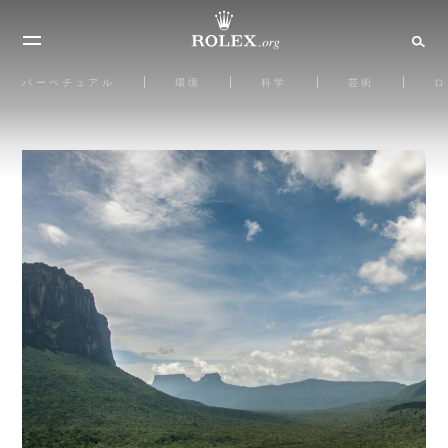
パーペチュアル
環境
科学
芸術
ロ