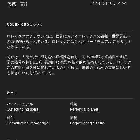
アクセシビリティ
言語
ROLEX.ORGについて
ロレックスのクラウンには、世界におけるロレックスの役割、世界貢献へ
の熱望が込められている。ロレックスはこれをパーペチュアル スピリット
と呼んでいる。
それは、人間が持つ限りない可能性を信じ、向上の継続と卓越性の永続、
常に限界を押し広げ、長期的な 視野を基本的な信条としている。ロレック
スの時計が耐久性に優れているのと同様に、未来の世代への貢献において
も長きにわたり続いていく。
テーマ
パーペチュアル
環境
Our founding spirit
Perpetual planet
科学
芸術
Perpetuating knowledge
Perpetuating culture