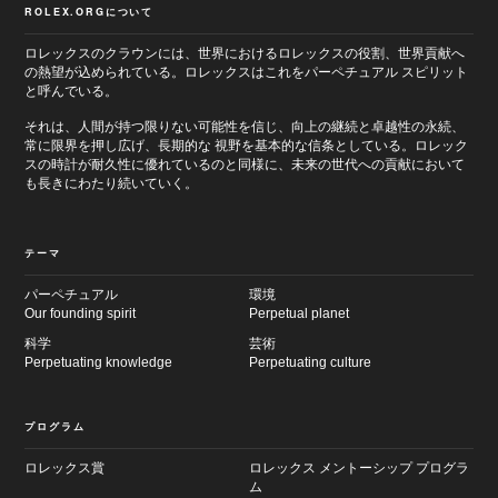
ROLEX.ORGについて
ロレックスのクラウンには、世界におけるロレックスの役割、世界貢献へ
の熱望が込められている。ロレックスはこれをパーペチュアル スピリット
と呼んでいる。
それは、人間が持つ限りない可能性を信じ、向上の継続と卓越性の永続、
常に限界を押し広げ、長期的な 視野を基本的な信条としている。ロレック
スの時計が耐久性に優れているのと同様に、未来の世代への貢献において
も長きにわたり続いていく。
テーマ
パーペチュアル
環境
Our founding spirit
Perpetual planet
科学
芸術
Perpetuating knowledge
Perpetuating culture
プログラム
ロレックス賞
ロレックス メントーシップ プログラ
ム