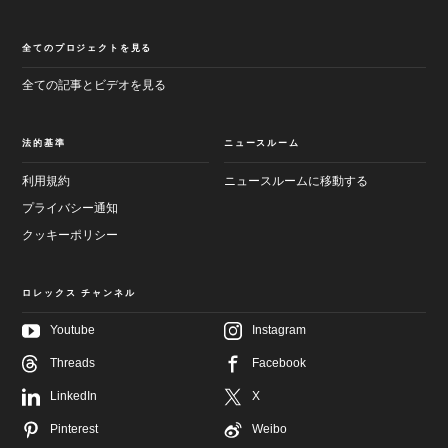
全てのプロジェクトを見る
全ての記事とビデオを見る
法的基準
ニュースルーム
利用規約
ニュースルームに移動する
プライバシー通知
クッキーポリシー
ロレックス チャンネル
Youtube
Instagram
メ
フ
イ
Threads
Facebook
ッ
ン
タ
画
ー
LinkedIn
X
面
へ
へ
進
Pinterest
Weibo
進
む
む