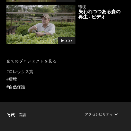
環境
失われつつある森の
再生 - ビデオ
2:27
全てのプロジェクトを見る
#ロレックス賞
#環境
#自然保護
アクセシビリティ
言語