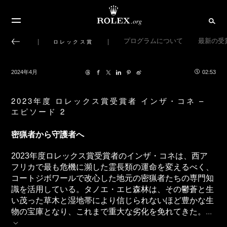
プログラムについて
最新の受
ロレックス賞
2024年4月
02:53
2023年度 ロレックス賞受賞者 インザ・コネ –
エピソード 2
密猟者から守護者へ
2023年度ロレックス賞受賞者のインザ・コネは、西ア
フリカで最も危機に瀕した霊長類の運命を変えるべく、
コートジボワールで改心した地元の密猟者たちの専門知
識を活用している。タノエ・エヒ森林は、その鬱蒼と生
い茂った草木と湿地帯により信じられないほど豊かな生
物の宝庫となり、これまで重大な劣化を免れてきた。
...