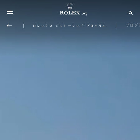
プログ
ロレックス メントーシップ プログラム