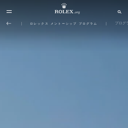
プログ
ロレックス メントーシップ プログラム