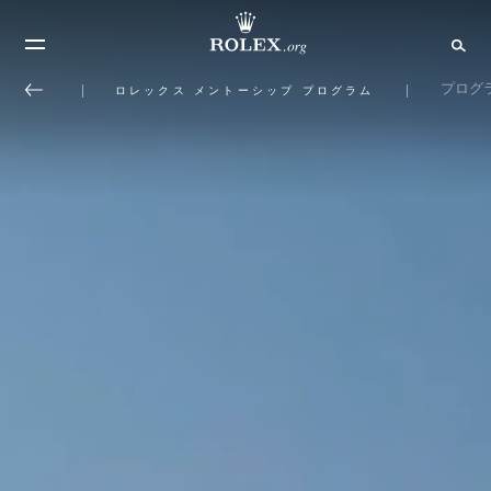
プログ
ロレックス メントーシップ プログラム