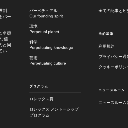
役割、
パーペチュアル
全ての記事とビ
をパー
Our founding spirit
環境
Perpetual planet
と卓越
法的基準
な信
科学
のと同
利用規約
Perpetuating knowledge
てい
プライバシー通
芸術
メ
Perpetuating culture
フ
イ
クッキーポリシ
ッ
ン
タ
画
ー
面
へ
へ
プログラム
進
ニュースルーム
進
む
む
ロレックス賞
ニュースルーム
ロレックス メントーシップ
プログラム