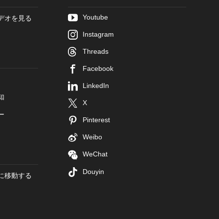
Youtube
デオを見る
Instagram
Threads
Facebook
LinkedIn
知
X
ー
Pinterest
Weibo
WeChat
Douyin
に移動する