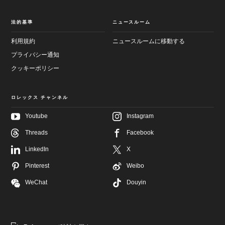
法的基準
ニュースルーム
利用規約
ニュースルームに移動する
プライバシー通知
クッキーポリシー
ロレックス チャンネル
Youtube
Instagram
メ
フ
Threads
Facebook
イ
ッ
ン
タ
LinkedIn
X
画
ー
面
へ
へ
Pinterest
Weibo
進
進
む
む
WeChat
Douyin