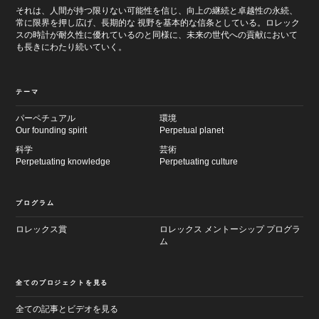
それは、人間が持つ限りない可能性を信じ、向上の継続と卓越性の永続、
常に限界を押し広げ、長期的な 視野を基本的な信条としている。ロレック
スの時計が耐久性に優れているのと同様に、未来の世代への貢献において
も長きにわたり続いていく。
テーマ
パーペチュアル
環境
Our founding spirit
Perpetual planet
科学
芸術
Perpetuating knowledge
Perpetuating culture
プログラム
ロレックス賞
ロレックス メントーシップ プログラ
ム
全てのプロジェクトを見る
全ての記事とビデオを見る