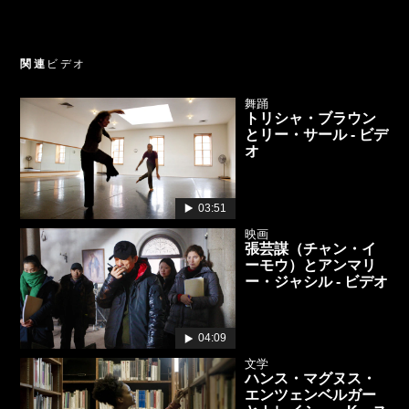
関連
ビデオ
舞踊
トリシャ・ブラウン
とリー・サール - ビデ
オ
03:51
映画
張芸謀（チャン・イ
ーモウ）とアンマリ
ー・ジャシル - ビデオ
04:09
文学
ハンス・マグヌス・
エンツェンベルガー