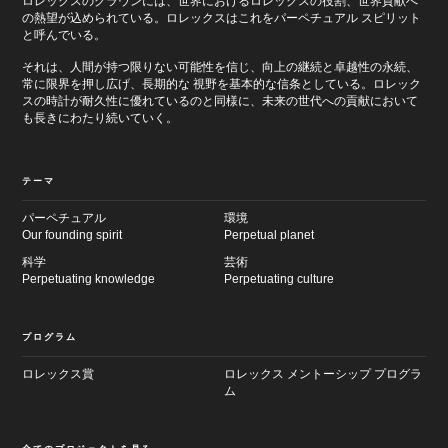
ロレックスのクラウンには、世界におけるロレックスの役割、世界貢献へ
の熱望が込められている。ロレックスはこれをパーペチュアル スピリット
と呼んでいる。
それは、人間が持つ限りない可能性を信じ、向上の継続と卓越性の永続、
常に限界を押し広げ、長期的な 視野を基本的な信条としている。ロレック
スの時計が耐久性に優れているのと同様に、未来の世代への貢献において
も長きにわたり続いていく。
テーマ
パーペチュアル
環境
Our founding spirit
Perpetual planet
科学
芸術
Perpetuating knowledge
Perpetuating culture
プログラム
ロレックス賞
ロレックス メントーシップ プログラ
ム