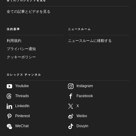
全てのプロジェクトを見る
全ての記事とビデオを見る
法的基準
ニュースルーム
利用規約
ニュースルームに移動する
プライバシー通知
クッキーポリシー
ロレックス チャンネル
Youtube
Instagram
メ
フ
イ
Threads
Facebook
ッ
ン
タ
画
LinkedIn
X
ー
面
へ
へ
Pinterest
Weibo
進
進
む
む
WeChat
Douyin