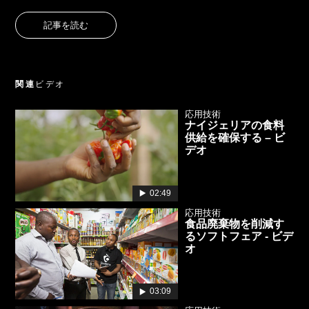
記事を読む
関連
ビデオ
応用技術
ナイジェリアの食料
供給を確保する – ビ
デオ
02:49
応用技術
食品廃棄物を削減す
るソフトフェア - ビデ
オ
03:09