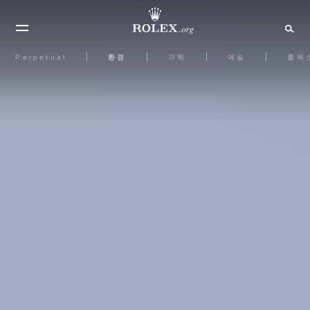
Perpetual
환경
과학
예술
롤렉