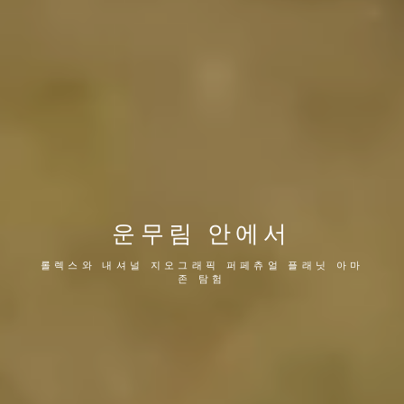
운무림 안에서
롤렉스와 내셔널 지오그래픽 퍼페츄얼 플래닛 아마
존 탐험