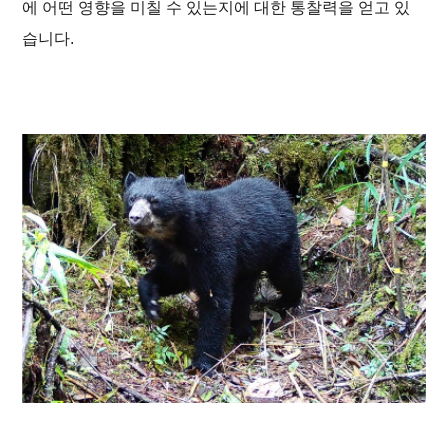
에 어떤 영향을 미칠 수 있는지에 대한 통찰력을 얻고 있
인
바
컨
닥
습니다.
텐
글
츠
로
로
이
이
동
동