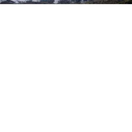
기사
다음
페이지 공유
선택한 기사
탐험
탐험
퍼페츄얼 플래닛
페루 안데스산맥
운무림 안에서
지류를 통하여
지구의 이야기를 전하다
강의 수호자
희망은 안데스 안경곰들에게 달려있습니다. 안경곰은 다
양한 종류의 숲을 이동하며 섭취한 식물의 씨앗을 퍼뜨립
니다. "곰의 소화기관을 통과한 씨앗은 씨앗을 보호하고
묘목의 성장을 도울 수 있는 유기물을 거치게 됩니다." 필