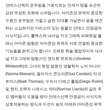
안데스산맥의 운무림을 가로지르는 안개가 땅을 포근히
감싼 무성한 초목에 스며듭니다. 아마존강 유역의 중요한
수원인 운무림은 거칠고 습한 지대를 거닐면서 숲을 재건
하는 소심하지만 카리스마 있는 동물인 안데스 안경곰의
서식지입니다. 롤렉스와 내셔널 지오그래픽 퍼페츄얼 플
래닛 아마존 탐험은 아마존강 유역의 서로 연결된 중요한
기능들을 밝히고자 합니다. 오래된 학술 협업자이자 내셔
널 지오그래픽 탐험가인 앤드류 위트워스(Andrew
Whitworth)와 그녀의 현장 팀원인 생물학자 노마 마나미
(Norma Mamani), 엘리아스 콘도리(Elias Condori), 마크
토마스(Mark Thomas), 수의사 디에고 롤림(Diego Rolim)
및 현지 조력자 나르시소 약타(Narciso Llacta)와 같은 주
요 멤버들의 도움을 받아 안데스산맥 안경곰이 서식지와
상호작용하는 방식과 이것이 숲의 미래와 아마존강 유역
메